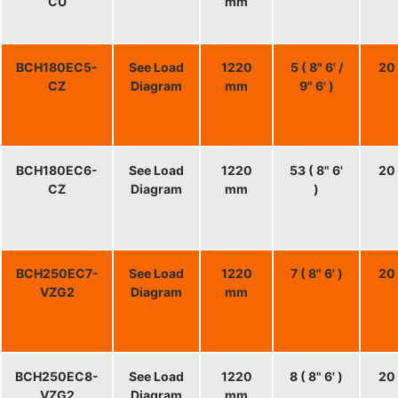
CU
mm
BCH180EC5-
See Load
1220
5 ( 8" 6' /
20 
CZ
Diagram
mm
9" 6' )
BCH180EC6-
See Load
1220
53 ( 8" 6'
20 
CZ
Diagram
mm
)
BCH250EC7-
See Load
1220
7 ( 8" 6' )
20 
VZG2
Diagram
mm
BCH250EC8-
See Load
1220
8 ( 8" 6' )
20 
VZG2
Diagram
mm