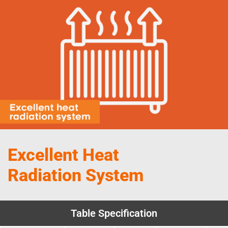
Excellent Heat
Radiation System
Table Specification