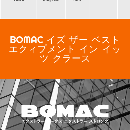
BOMAC イズ ザー ベスト
エクィプメント イン イッ
ツ クラース