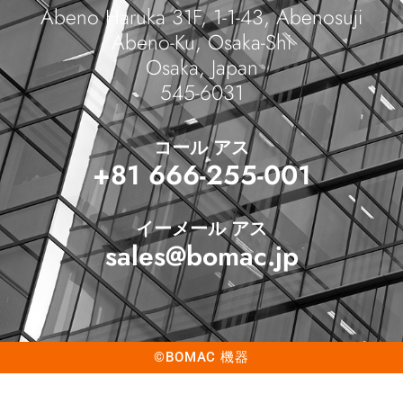
Abeno Haruka 31F, 1-1-43, Abenosuji
Abeno-Ku, Osaka-Shi
Osaka, Japan
545-6031
コール アス
+81 666-255-001
イーメール アス
sales@bomac.jp
©BOMAC 機器