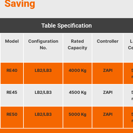
Saving
Table Specification
Model
Configuration
Rated
Controller
L
No.
Capacity
Ce
RE40
LB2/LB3
4000 Kg
ZAPI
RE45
LB2/LB3
4500 Kg
ZAPI
RE50
LB2/LB3
5000 Kg
ZAPI