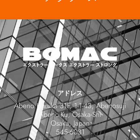
アドレス
Abeno Haruka 31F, 1-1-43, Abenosuji
Abeno-Ku, Osaka-Shi
Osaka, Japan
545-6031