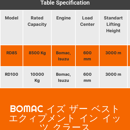
Table Specification
Model
Rated
Engine
Load
Standart
Capacity
Center
Lifting
Height
RD85
8500 Kg
Bomac,
600
3000 m
Isuzu
mm
RD100
10000
Bomac,
600
3000 m
Kg
Isuzu
mm
BOMAC イズ ザー ベスト
エクィプメント イン イッ
ツ クラース