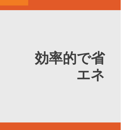
効率的で省
エネ