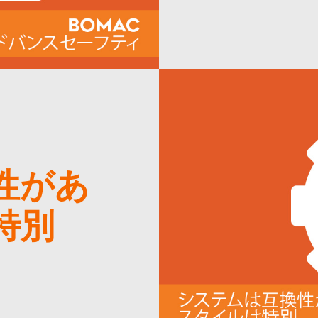
性があ
特別