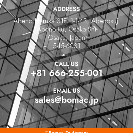
ADDRESS
Abeno Haruka 31F, 1-1-43, Abenosuji
Abeno-Ku, Osaka-Shi
Osaka, Japan
545-6031
CALL US
+81 666-255-001
EMAIL US
sales@bomac.jp
©Bomac Equipment