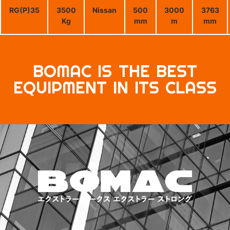
RG(P)35
3500
Nissan
500
3000
3763
Kg
mm
m
mm
BOMAC IS THE BEST
EQUIPMENT IN ITS CLASS