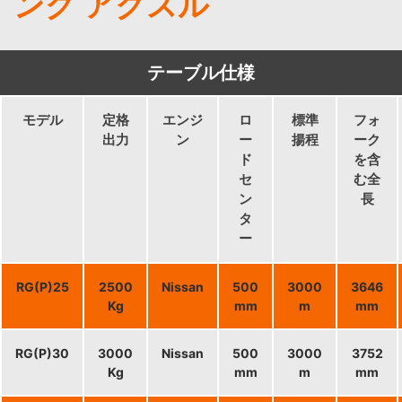
ング アクスル
テーブル仕様
モデル
定格
エンジ
ロ
標準
フォ
出力
ン
ー
揚程
ーク
ド
を含
セ
む全
ン
長
タ
ー
RG(P)25
2500
Nissan
500
3000
3646
Kg
mm
m
mm
RG(P)30
3000
Nissan
500
3000
3752
Kg
mm
m
mm